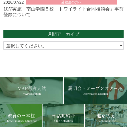
2026/07/22
受験生の方へ
10/7実施 南山学園５校「トワイライト合同相談会」事前
登録について
月間アーカイブ
VAP選考入試
説明会・オープンスクール
VAP Selection
Information Session
教育の三本柱
部活動紹介
進路状況
Three Pillars of Education
Club Activities
After Graduation