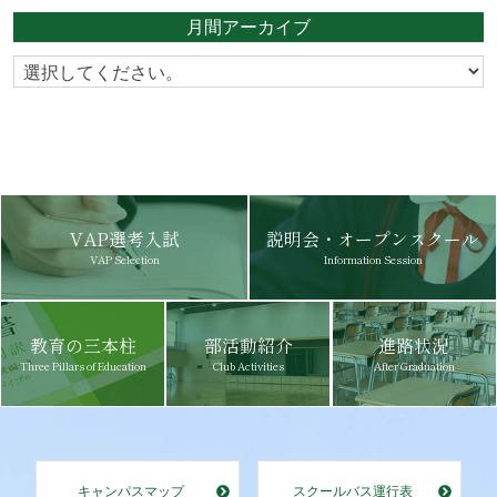
月間アーカイブ
VAP選考入試
説明会・オープンスクール
VAP Selection
Information Session
教育の三本柱
部活動紹介
進路状況
Three Pillars of Education
Club Activities
After Graduation
キャンパスマップ
スクールバス運行表