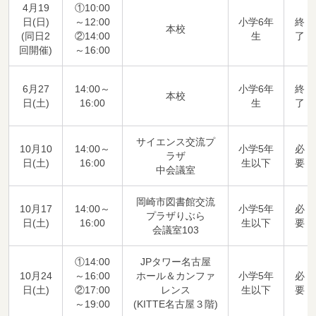
4月19
①10:00
日(日)
～12:00
小学6年
終
本校
(同日2
②14:00
生
了
回開催)
～16:00
6月27
14:00～
小学6年
終
本校
日(土)
16:00
生
了
サイエンス交流プ
10月10
14:00～
小学5年
必
ラザ
日(土)
16:00
生以下
要
中会議室
岡崎市図書館交流
10月17
14:00～
小学5年
必
プラザりぶら
日(土)
16:00
生以下
要
会議室103
①14:00
JPタワー名古屋
10月24
～16:00
ホール＆カンファ
小学5年
必
日(土)
②17:00
レンス
生以下
要
～19:00
(KITTE名古屋３階)