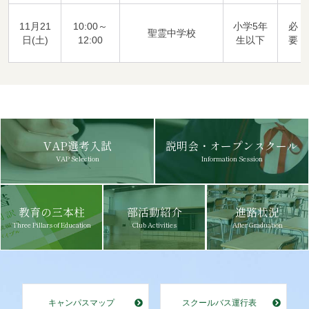
11月21
10:00～
小学5年
必
聖霊中学校
日(土)
12:00
生以下
要
VAP選考入試
説明会・オープンスクール
VAP Selection
Information Session
教育の三本柱
部活動紹介
進路状況
Three Pillars of Education
Club Activities
After Graduation
キャンパスマップ
スクールバス運行表