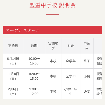
聖霊中学校 説明会
オープンスクール
実施場
申込
実施日
時間
対象
所
み
6月14日
10:00〜
授業
本校
全学年
終了
(日)
15:00
相談 
11月8日
10:00〜
授業
本校
全学年
必要
(日)
15:00
相談 
2月6日
9:30〜
小学５年
学校
本校
必要
(土)
12:00
生
談 等